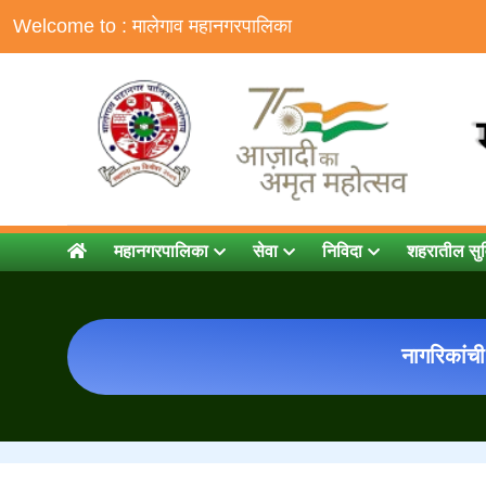
Welcome to : मालेगाव महानगरपालिका
महानगरपालिका
सेवा
निविदा
शहरातील सु
नागरिकांच