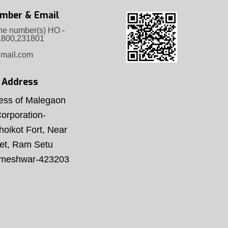
mber & Email
one number(s) HO -
1800,231801
ail.com
e Address
ress of Malegaon
orporation-
oikot Fort, Near
et, Ram Setu
gmeshwar-423203