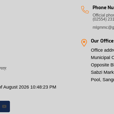
Phone Nu
Official ph
(02554) 23
mlgmmc@gm
Our Offic
Office add
Municipal C
Opposite Bh
णपत्र
Sabzi Mark
Pool, San
of August 2026 10:48:23 PM