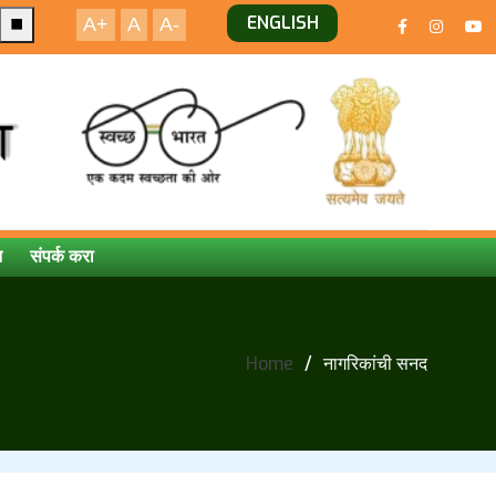
ENGLISH
⏹️
A+
A
A-
न
संपर्क करा
Home
नागरिकांची सनद