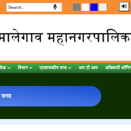
🔊
विधा
विभाग
प्रशासकीय सभा
आर टी आय
अधिकारी लॉगि
ी सनद