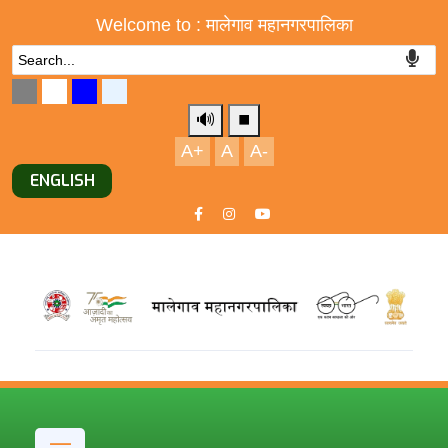
Welcome to : मालेगाव महानगरपालिका
🔊
⏹️
A+
A
A-
ENGLISH