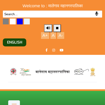
Welcome to : मालेगाव महानगरपालिका
🔊
⏹️
A+
A
A-
ENGLISH