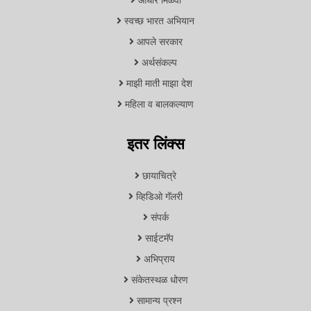
आधार मिळवा
स्वच्छ भारत अभियान
आपले सरकार
अर्थसंकल्प
माझी माती माझा देश
महिला व बालकल्याण
इतर लिंक्स
छायाचित्रे
व्हिडिओ गॅलरी
संपर्क
साईटमॅप
अभिप्राय
संकेतस्थळ धोरण
सामान्य प्रश्न