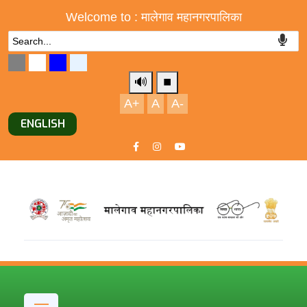
Welcome to : मालेगाव महानगरपालिका
🔊
⏹️
A+
A
A-
ENGLISH