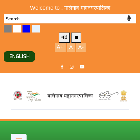
Welcome to : मालेगाव महानगरपालिका
🔊
⏹️
A+
A
A-
ENGLISH